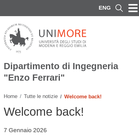
Salta al contenuto principale
ENG
Cerca
Dipartimento di Ingegneria
"Enzo Ferrari"
Home
Tutte le notizie
Welcome back!
Welcome back!
Data di pubblicazione della notizia
7 Gennaio 2026