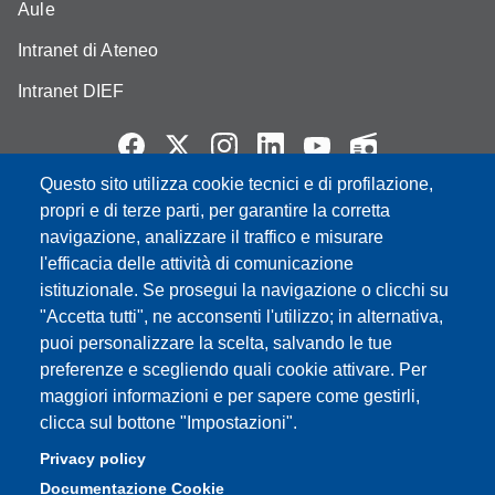
Aule
Intranet di Ateneo
Intranet DIEF
Questo sito utilizza cookie tecnici e di profilazione,
Partita IVA: 00427620364
propri e di terze parti, per garantire la corretta
e-mail: urp@unimore.it
navigazione, analizzare il traffico e misurare
PEC: primo contatto: urp@pec.unimore.it
l'efficacia delle attività di comunicazione
Indirizzo ReGIndE per notifica Atti Processuali:
istituzionale. Se prosegui la navigazione o clicchi su
direzionelegale@pec.unimore.it
"Accetta tutti", ne acconsenti l'utilizzo; in alternativa,
puoi personalizzare la scelta, salvando le tue
Sede di Modena
: Via Università 4, 41121 Modena, Tel. 059
preferenze e scegliendo quali cookie attivare. Per
2056511 - Fax 059 245156
maggiori informazioni e per sapere come gestirli,
clicca sul bottone "Impostazioni".
Sede di Reggio Emilia
: Viale A. Allegri 9, 42121 Reggio
Emilia, Tel. 0522 523041 - Fax 0522 523045
Privacy policy
Documentazione Cookie