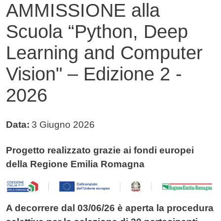
AMMISSIONE alla
Scuola “Python, Deep
Learning and Computer
Vision" – Edizione 2 -
2026
Data:
3 Giugno 2026
Testo avviso
Progetto realizzato grazie ai fondi europei
della Regione Emilia Romagna
A decorrere dal 03/06/26 è aperta la procedura