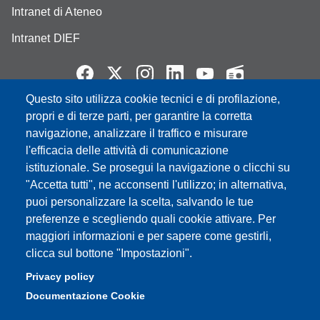
Intranet di Ateneo
Intranet DIEF
Questo sito utilizza cookie tecnici e di profilazione,
Partita IVA: 00427620364
propri e di terze parti, per garantire la corretta
e-mail: urp@unimore.it
navigazione, analizzare il traffico e misurare
PEC: primo contatto: urp@pec.unimore.it
l'efficacia delle attività di comunicazione
Indirizzo ReGIndE per notifica Atti Processuali:
istituzionale. Se prosegui la navigazione o clicchi su
direzionelegale@pec.unimore.it
"Accetta tutti", ne acconsenti l'utilizzo; in alternativa,
puoi personalizzare la scelta, salvando le tue
Sede di Modena
: Via Università 4, 41121 Modena, Tel. 059
preferenze e scegliendo quali cookie attivare. Per
2056511 - Fax 059 245156
maggiori informazioni e per sapere come gestirli,
clicca sul bottone "Impostazioni".
Sede di Reggio Emilia
: Viale A. Allegri 9, 42121 Reggio
Emilia, Tel. 0522 523041 - Fax 0522 523045
Privacy policy
Documentazione Cookie