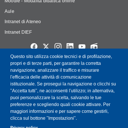
Moodle - Modalità didattica online
Aule
Intranet di Ateneo
Intranet DIEF
Questo sito utilizza cookie tecnici e di profilazione,
Partita IVA: 00427620364
propri e di terze parti, per garantire la corretta
e-mail: urp@unimore.it
navigazione, analizzare il traffico e misurare
PEC: primo contatto: urp@pec.unimore.it
l'efficacia delle attività di comunicazione
Indirizzo ReGIndE per notifica Atti Processuali:
istituzionale. Se prosegui la navigazione o clicchi su
direzionelegale@pec.unimore.it
"Accetta tutti", ne acconsenti l'utilizzo; in alternativa,
puoi personalizzare la scelta, salvando le tue
Sede di Modena
: Via Università 4, 41121 Modena, Tel. 059
preferenze e scegliendo quali cookie attivare. Per
2056511 - Fax 059 245156
maggiori informazioni e per sapere come gestirli,
clicca sul bottone "Impostazioni".
Sede di Reggio Emilia
: Viale A. Allegri 9, 42121 Reggio
Emilia, Tel. 0522 523041 - Fax 0522 523045
Privacy policy