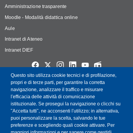
Amministrazione trasparente
Moodle - Modalità didattica online
Aule
Intranet di Ateneo
Intranet DIEF
Questo sito utilizza cookie tecnici e di profilazione,
Partita IVA: 00427620364
propri e di terze parti, per garantire la corretta
e-mail: urp@unimore.it
navigazione, analizzare il traffico e misurare
PEC: primo contatto: urp@pec.unimore.it
l'efficacia delle attività di comunicazione
Indirizzo ReGIndE per notifica Atti Processuali:
istituzionale. Se prosegui la navigazione o clicchi su
direzionelegale@pec.unimore.it
"Accetta tutti", ne acconsenti l'utilizzo; in alternativa,
puoi personalizzare la scelta, salvando le tue
Sede di Modena
: Via Università 4, 41121 Modena, Tel. 059
preferenze e scegliendo quali cookie attivare. Per
2056511 - Fax 059 245156
maggiori informazioni e per sapere come gestirli,