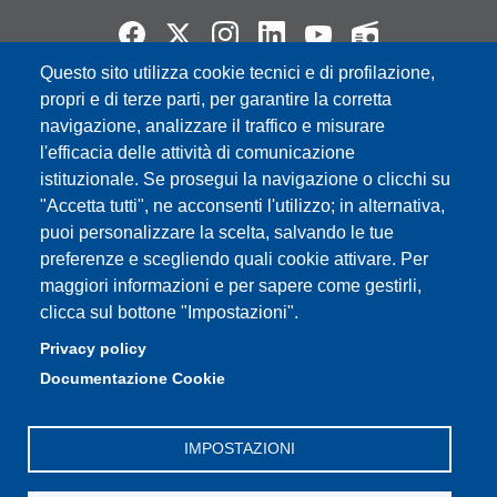
Questo sito utilizza cookie tecnici e di profilazione,
propri e di terze parti, per garantire la corretta
Partita IVA: 00427620364
e-mail: urp@unimore.it
navigazione, analizzare il traffico e misurare
PEC: primo contatto: urp@pec.unimore.it
l'efficacia delle attività di comunicazione
Indirizzo ReGIndE per notifica Atti Processuali:
istituzionale. Se prosegui la navigazione o clicchi su
direzionelegale@pec.unimore.it
"Accetta tutti", ne acconsenti l'utilizzo; in alternativa,
puoi personalizzare la scelta, salvando le tue
Sede di Modena
: Via Università 4, 41121 Modena, Tel. 059
preferenze e scegliendo quali cookie attivare. Per
2056511 - Fax 059 245156
maggiori informazioni e per sapere come gestirli,
clicca sul bottone "Impostazioni".
Sede di Reggio Emilia
: Viale A. Allegri 9, 42121 Reggio
Emilia, Tel. 0522 523041 - Fax 0522 523045
Privacy policy
Documentazione Cookie
IMPOSTAZIONI