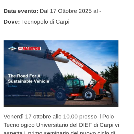
Data evento:
Dal
17 Ottobre 2025
al -
Dove:
Tecnopolo di Carpi
Immagine evento
Immagine
Testo evento
Venerdì 17 ottobre alle 10.00 presso il Polo
Tecnologico Universitario del DIEF di Carpi vi
aspetta il primo seminario del nuovo ciclo di