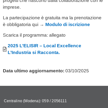
progetti che nascono dalla collaborazione con le
imprese.
La partecipazione è gratuita ma la prenotazione
è obbligatoria qui
→
Modulo di iscrizione
Scarica il programma: allegato
Allegati
Documento
2025 L’ELISIR – Local Excellence
L’Industria si Racconta.
Data ultimo aggiornamento:
03/10/2025
Centralino (Modena): 059 / 2056111