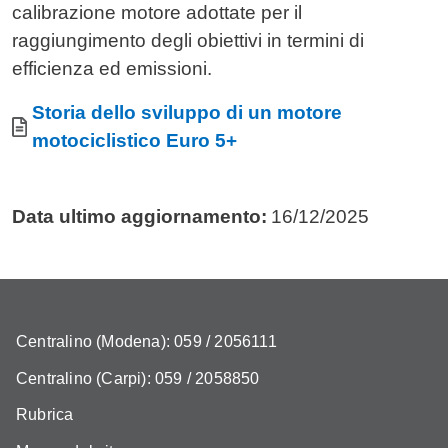
calibrazione motore adottate per il
raggiungimento degli obiettivi in termini di
efficienza ed emissioni.
Allegati
Documento
Storia dello sviluppo di un motore
motociclistico Euro 5+
Data ultimo aggiornamento:
16/12/2025
Centralino (Modena): 059 / 2056111
Centralino (Carpi): 059 / 2058850
Rubrica