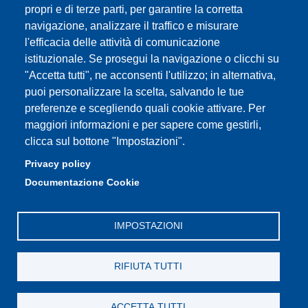
Partita IVA: 00427620364
propri e di terze parti, per garantire la corretta
e-mail: urp@unimore.it
navigazione, analizzare il traffico e misurare
PEC: primo contatto: urp@pec.unimore.it
l'efficacia delle attività di comunicazione
Indirizzo ReGIndE per notifica Atti Processuali:
istituzionale. Se prosegui la navigazione o clicchi su
direzionelegale@pec.unimore.it
"Accetta tutti", ne acconsenti l'utilizzo; in alternativa,
puoi personalizzare la scelta, salvando le tue
Sede di Modena
: Via Università 4, 41121 Modena, Tel. 059
preferenze e scegliendo quali cookie attivare. Per
2056511 - Fax 059 245156
maggiori informazioni e per sapere come gestirli,
clicca sul bottone "Impostazioni".
Sede di Reggio Emilia
: Viale A. Allegri 9, 42121 Reggio
Emilia, Tel. 0522 523041 - Fax 0522 523045
Privacy policy
Documentazione Cookie
IMPOSTAZIONI
RIFIUTA TUTTI
ACCETTA TUTTI