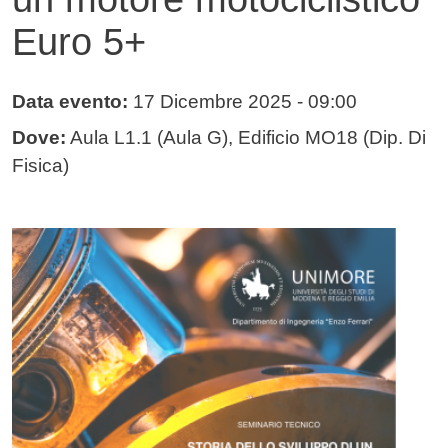
Euro 5+
Data evento:
17 Dicembre 2025
- 09:00
Dove:
Aula L1.1 (Aula G), Edificio MO18 (Dip. Di
Fisica)
Immagine evento
Immagine
Testo evento