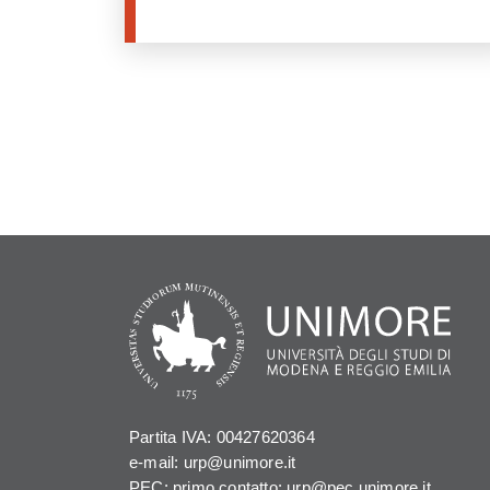
Partita IVA: 00427620364
e-mail: urp@unimore.it
PEC: primo contatto: urp@pec.unimore.it