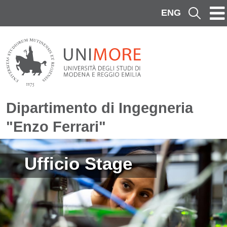
Salta al contenuto principale
ENG
Cerca
Dipartimento di Ingegneria
"Enzo Ferrari"
Immagine
Ufficio Stage