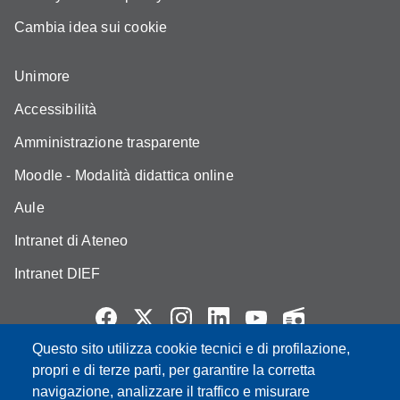
Cambia idea sui cookie
Unimore
Accessibilità
Amministrazione trasparente
Moodle - Modalità didattica online
Aule
Intranet di Ateneo
Intranet DIEF
Questo sito utilizza cookie tecnici e di profilazione,
propri e di terze parti, per garantire la corretta
Partita IVA: 00427620364
e-mail: urp@unimore.it
navigazione, analizzare il traffico e misurare