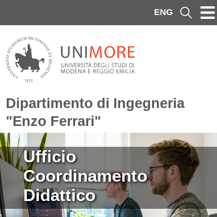
Salta al contenuto principale
ENG
Cerca
Dipartimento di Ingegneria
"Enzo Ferrari"
Immagine
Ufficio
Coordinamento
Didattico