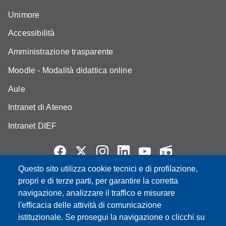
Unimore
Accessibilità
Amministrazione trasparente
Moodle - Modalità didattica online
Aule
Intranet di Ateneo
Intranet DIEF
Questo sito utilizza cookie tecnici e di profilazione,
Partita IVA: 00427620364
propri e di terze parti, per garantire la corretta
e-mail: urp@unimore.it
navigazione, analizzare il traffico e misurare
PEC: primo contatto: urp@pec.unimore.it
l'efficacia delle attività di comunicazione
Indirizzo ReGIndE per notifica Atti Processuali:
istituzionale. Se prosegui la navigazione o clicchi su