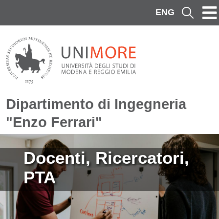
Salta al contenuto principale
ENG
Cerca
Dipartimento di Ingegneria
"Enzo Ferrari"
Immagine
Docenti, Ricercatori,
PTA