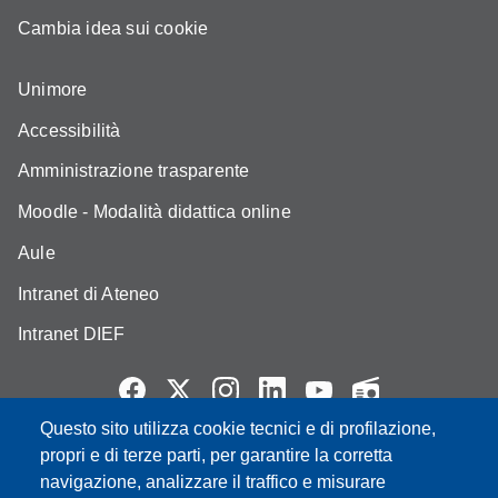
Cambia idea sui cookie
Unimore
Accessibilità
Amministrazione trasparente
Moodle - Modalità didattica online
Aule
Intranet di Ateneo
Intranet DIEF
Questo sito utilizza cookie tecnici e di profilazione,
Partita IVA: 00427620364
propri e di terze parti, per garantire la corretta
e-mail: urp@unimore.it
navigazione, analizzare il traffico e misurare