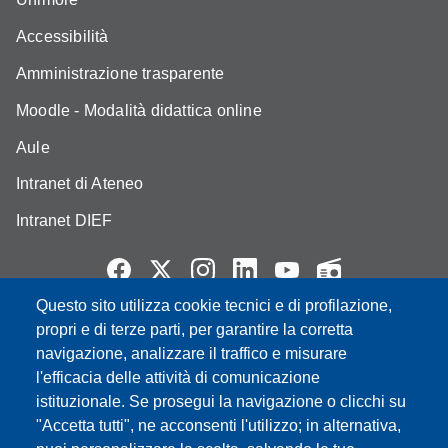
Accessibilità
Amministrazione trasparente
Moodle - Modalità didattica online
Aule
Intranet di Ateneo
Intranet DIEF
Questo sito utilizza cookie tecnici e di profilazione,
Partita IVA: 00427620364
propri e di terze parti, per garantire la corretta
e-mail: urp@unimore.it
navigazione, analizzare il traffico e misurare
PEC: primo contatto: urp@pec.unimore.it
l'efficacia delle attività di comunicazione
Indirizzo ReGIndE per notifica Atti Processuali:
istituzionale. Se prosegui la navigazione o clicchi su
direzionelegale@pec.unimore.it
"Accetta tutti", ne acconsenti l'utilizzo; in alternativa,