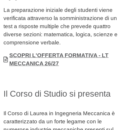
La preparazione iniziale degli studenti viene
verificata attraverso la somministrazione di un
test a risposte multiple che prevede quattro
diverse sezioni:
matematica
,
logica, scienze
e
comprensione verbale
.
Allegati
Documento
SCOPRI L'OFFERTA FORMATIVA - LT
MECCANICA 26/27
Il Corso di Studio si presenta
Il Corso di Laurea in Ingegneria Meccanica è
caratterizzato da un forte legame con le
numerose industrie meccaniche presenti sul