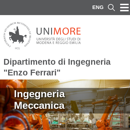
Salta al contenuto principale
ENG
Cerca
Dipartimento di Ingegneria
"Enzo Ferrari"
Immagine
Ingegneria
Meccanica