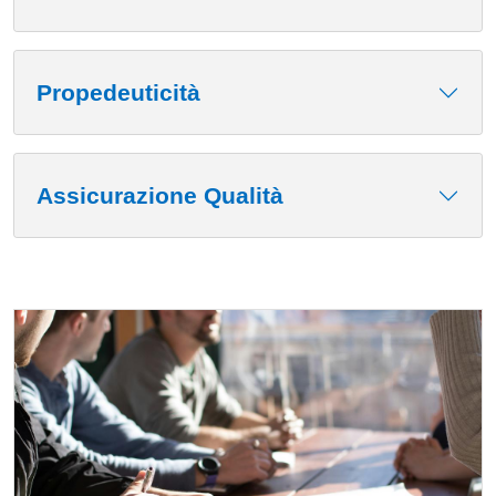
Propedeuticità
Assicurazione Qualità
Cards
Immagine