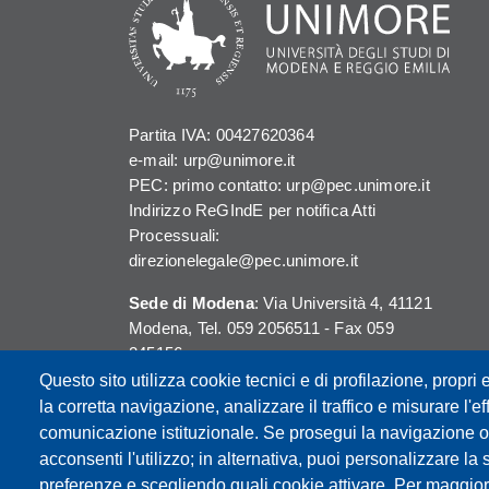
Partita IVA: 00427620364
e-mail: urp@unimore.it
PEC: primo contatto: urp@pec.unimore.it
Indirizzo ReGIndE per notifica Atti
Processuali:
direzionelegale@pec.unimore.it
Sede di Modena
: Via Università 4, 41121
Modena, Tel. 059 2056511 - Fax 059
245156
Questo sito utilizza cookie tecnici e di profilazione, propri e
Sede di Reggio Emilia
: Viale A. Allegri 9,
la corretta navigazione, analizzare il traffico e misurare l'eff
42121 Reggio Emilia, Tel. 0522 523041 -
comunicazione istituzionale. Se prosegui la navigazione o c
Fax 0522 523045
acconsenti l'utilizzo; in alternativa, puoi personalizzare la 
preferenze e scegliendo quali cookie attivare. Per maggior