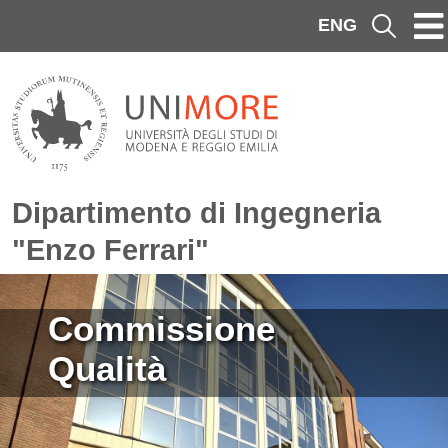
Salta al contenuto principale
ENG
Cerca
Dipartimento di Ingegneria
"Enzo Ferrari"
Immagine
Commissione
Qualità