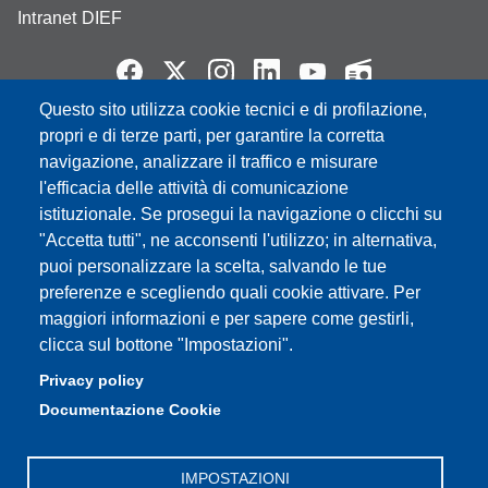
Intranet DIEF
Questo sito utilizza cookie tecnici e di profilazione,
Partita IVA: 00427620364
propri e di terze parti, per garantire la corretta
e-mail: urp@unimore.it
navigazione, analizzare il traffico e misurare
PEC: primo contatto: urp@pec.unimore.it
l'efficacia delle attività di comunicazione
Indirizzo ReGIndE per notifica Atti Processuali:
istituzionale. Se prosegui la navigazione o clicchi su
direzionelegale@pec.unimore.it
"Accetta tutti", ne acconsenti l'utilizzo; in alternativa,
puoi personalizzare la scelta, salvando le tue
Sede di Modena
: Via Università 4, 41121 Modena, Tel. 059
preferenze e scegliendo quali cookie attivare. Per
2056511 - Fax 059 245156
maggiori informazioni e per sapere come gestirli,
clicca sul bottone "Impostazioni".
Sede di Reggio Emilia
: Viale A. Allegri 9, 42121 Reggio
Emilia, Tel. 0522 523041 - Fax 0522 523045
Privacy policy
Documentazione Cookie
IMPOSTAZIONI