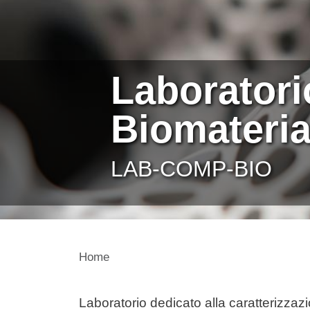
Laboratori
Biomateria
LAB-COMP-BIO
Home
Contenuto
Laboratorio dedicato alla caratterizzazi