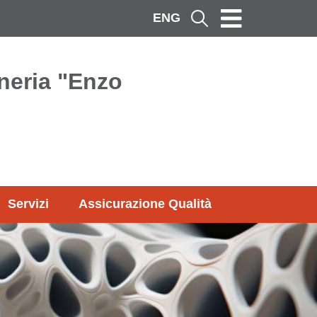
ENG
Cerca
neria "Enzo
Servizi
Assicurazione Qualità