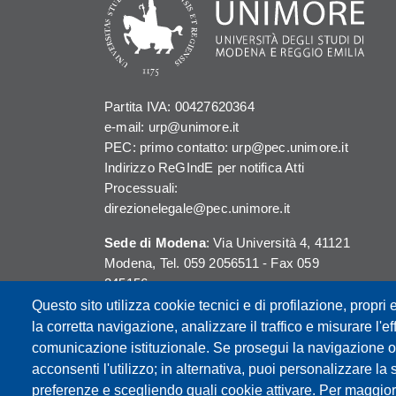
Partita IVA: 00427620364
e-mail: urp@unimore.it
PEC: primo contatto: urp@pec.unimore.it
Indirizzo ReGIndE per notifica Atti
Processuali:
direzionelegale@pec.unimore.it
Sede di Modena
: Via Università 4, 41121
Modena, Tel. 059 2056511 - Fax 059
245156
Questo sito utilizza cookie tecnici e di profilazione, propri e
Sede di Reggio Emilia
: Viale A. Allegri 9,
la corretta navigazione, analizzare il traffico e misurare l'eff
42121 Reggio Emilia, Tel. 0522 523041 -
comunicazione istituzionale. Se prosegui la navigazione o c
Fax 0522 523045
acconsenti l'utilizzo; in alternativa, puoi personalizzare la 
preferenze e scegliendo quali cookie attivare. Per maggior