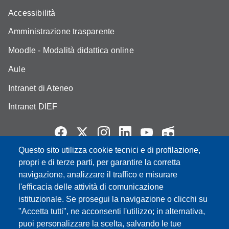
Accessibilità
Amministrazione trasparente
Moodle - Modalità didattica online
Aule
Intranet di Ateneo
Intranet DIEF
Questo sito utilizza cookie tecnici e di profilazione,
Partita IVA: 00427620364
propri e di terze parti, per garantire la corretta
e-mail: urp@unimore.it
navigazione, analizzare il traffico e misurare
PEC: primo contatto: urp@pec.unimore.it
l'efficacia delle attività di comunicazione
Indirizzo ReGIndE per notifica Atti Processuali:
istituzionale. Se prosegui la navigazione o clicchi su
direzionelegale@pec.unimore.it
"Accetta tutti", ne acconsenti l'utilizzo; in alternativa,
puoi personalizzare la scelta, salvando le tue