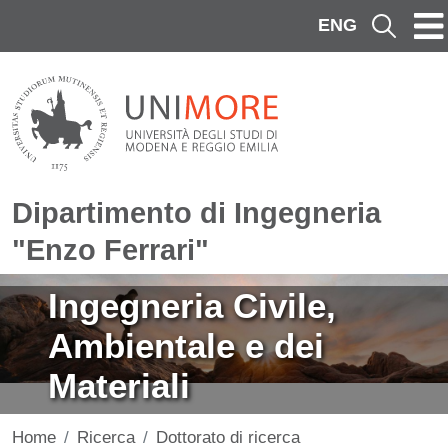
Salta al contenuto principale
ENG
Cerca
Dipartimento di Ingegneria
"Enzo Ferrari"
Immagine
Ingegneria Civile,
Ambientale e dei
Materiali
Home
Ricerca
Dottorato di ricerca