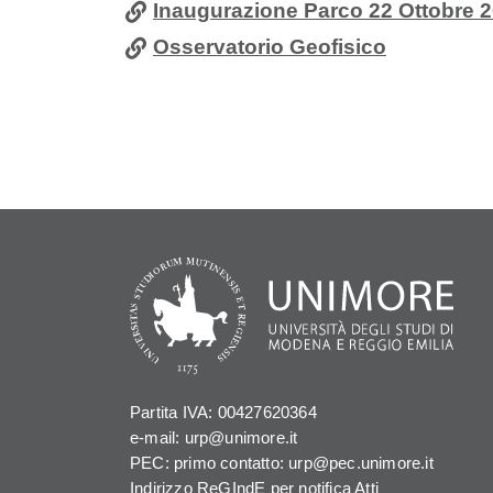
Inaugurazione Parco 22 Ottobre 
Osservatorio Geofisico
Partita IVA: 00427620364
e-mail: urp@unimore.it
PEC: primo contatto: urp@pec.unimore.it
Indirizzo ReGIndE per notifica Atti