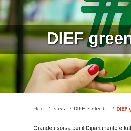
DIEF gree
Home
Servizi
DIEF Sostenibile
DIEF 
Contenuto
Grande risorsa per il Dipartimento e tutt