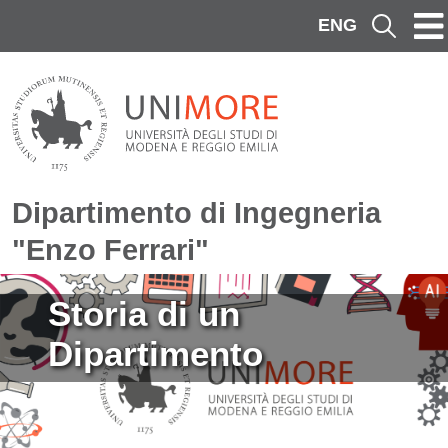
Salta al contenuto principale
ENG
Cerca
Dipartimento di Ingegneria
"Enzo Ferrari"
Immagine
Storia di un
Dipartimento