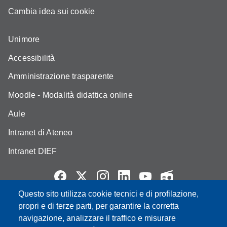
Cambia idea sui cookie
Unimore
Accessibilità
Amministrazione trasparente
Moodle - Modalità didattica online
Aule
Intranet di Ateneo
Intranet DIEF
Questo sito utilizza cookie tecnici e di profilazione,
Partita IVA: 00427620364
propri e di terze parti, per garantire la corretta
e-mail: urp@unimore.it
navigazione, analizzare il traffico e misurare