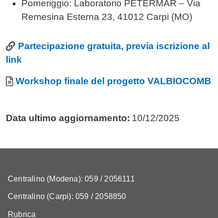
Pomeriggio: Laboratorio PETERMAR – Via
Remesina Esterna 23, 41012 Carpi (MO)
Link
Partecipazione gratuita, previa iscrizione al
link
Allegati
Documento
Workshop finale del progetto VALBIOCOMB
Data ultimo aggiornamento:
10/12/2025
Centralino (Modena): 059 / 2056111
Centralino (Carpi): 059 / 2058850
Rubrica