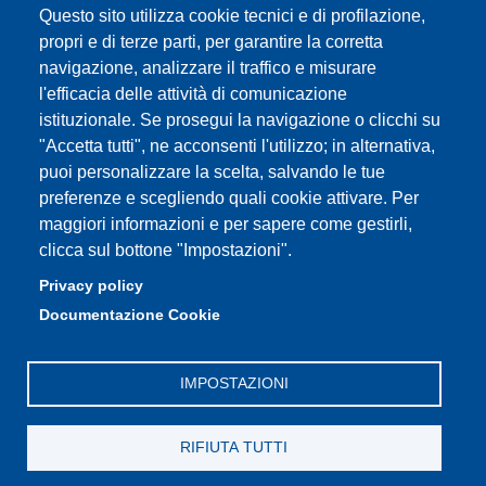
Questo sito utilizza cookie tecnici e di profilazione,
propri e di terze parti, per garantire la corretta
Partita IVA: 00427620364
e-mail: urp@unimore.it
navigazione, analizzare il traffico e misurare
PEC: primo contatto: urp@pec.unimore.it
l'efficacia delle attività di comunicazione
Indirizzo ReGIndE per notifica Atti Processuali:
istituzionale. Se prosegui la navigazione o clicchi su
direzionelegale@pec.unimore.it
"Accetta tutti", ne acconsenti l'utilizzo; in alternativa,
puoi personalizzare la scelta, salvando le tue
Sede di Modena
: Via Università 4, 41121 Modena, Tel. 059
preferenze e scegliendo quali cookie attivare. Per
2056511 - Fax 059 245156
maggiori informazioni e per sapere come gestirli,
clicca sul bottone "Impostazioni".
Sede di Reggio Emilia
: Viale A. Allegri 9, 42121 Reggio
Emilia, Tel. 0522 523041 - Fax 0522 523045
Privacy policy
Documentazione Cookie
IMPOSTAZIONI
RIFIUTA TUTTI