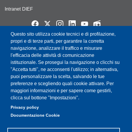
Intranet DIEF
Questo sito utilizza cookie tecnici e di profilazione,
Partita IVA: 00427620364
propri e di terze parti, per garantire la corretta
e-mail: urp@unimore.it
navigazione, analizzare il traffico e misurare
PEC: primo contatto: urp@pec.unimore.it
l'efficacia delle attività di comunicazione
Indirizzo ReGIndE per notifica Atti Processuali:
istituzionale. Se prosegui la navigazione o clicchi su
direzionelegale@pec.unimore.it
"Accetta tutti", ne acconsenti l'utilizzo; in alternativa,
puoi personalizzare la scelta, salvando le tue
Sede di Modena
: Via Università 4, 41121 Modena, Tel. 059
preferenze e scegliendo quali cookie attivare. Per
2056511 - Fax 059 245156
maggiori informazioni e per sapere come gestirli,
clicca sul bottone "Impostazioni".
Sede di Reggio Emilia
: Viale A. Allegri 9, 42121 Reggio
Emilia, Tel. 0522 523041 - Fax 0522 523045
Privacy policy
Documentazione Cookie