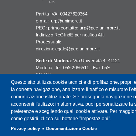
Partita IVA: 00427620364
e-mail: urp@unimore.it
PEC: primo contatto: urp@pec.unimore.it
Indirizzo ReGIndE per notifica Atti
Processuali:
direzionelegale@pec.unimore.it
Sede di Modena
: Via Università 4, 41121
Modena, Tel. 059 2056511 - Fax 059
245156
Questo sito utilizza cookie tecnici e di profilazione, propri e
Sede di Reggio Emilia
: Viale A. Allegri 9,
la corretta navigazione, analizzare il traffico e misurare l'eff
42121 Reggio Emilia, Tel. 0522 523041 -
comunicazione istituzionale. Se prosegui la navigazione o c
Fax 0522 523045
acconsenti l'utilizzo; in alternativa, puoi personalizzare la 
preferenze e scegliendo quali cookie attivare. Per maggior
come gestirli, clicca sul bottone "Impostazioni".
Privacy policy
Documentazione Cookie