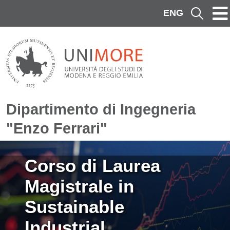
Salta al contenuto principale
ENG
Cerca
Dipartimento di Ingegneria
"Enzo Ferrari"
Immagine
Corso di Laurea
Magistrale in
Sustainable
Industrial