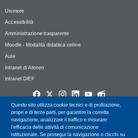
Unimore
Accessibilità
Amministrazione trasparente
Moodle - Modalità didattica online
Aule
Intranet di Ateneo
Intranet DIEF
Questo sito utilizza cookie tecnici e di profilazione,
Partita IVA: 00427620364
propri e di terze parti, per garantire la corretta
e-mail: urp@unimore.it
navigazione, analizzare il traffico e misurare
PEC: primo contatto: urp@pec.unimore.it
l'efficacia delle attività di comunicazione
Indirizzo ReGIndE per notifica Atti Processuali:
istituzionale. Se prosegui la navigazione o clicchi su