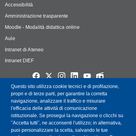
Accessibilità
Amministrazione trasparente
Moodle - Modalità didattica online
Aule
Intranet di Ateneo
Intranet DIEF
Questo sito utilizza cookie tecnici e di profilazione,
Partita IVA: 00427620364
propri e di terze parti, per garantire la corretta
e-mail: urp@unimore.it
navigazione, analizzare il traffico e misurare
PEC: primo contatto: urp@pec.unimore.it
l'efficacia delle attività di comunicazione
Indirizzo ReGIndE per notifica Atti Processuali:
istituzionale. Se prosegui la navigazione o clicchi su
direzionelegale@pec.unimore.it
"Accetta tutti", ne acconsenti l'utilizzo; in alternativa,
puoi personalizzare la scelta, salvando le tue
Sede di Modena
: Via Università 4, 41121 Modena, Tel. 059