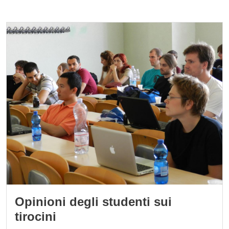
Cards
Immagine
Opinioni degli studenti sui
tirocini