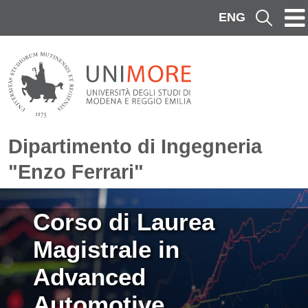
Salta al contenuto principale
ENG
Cerca
Dipartimento di Ingegneria
"Enzo Ferrari"
Immagine
Corso di Laurea
Magistrale in
Advanced
Automotive